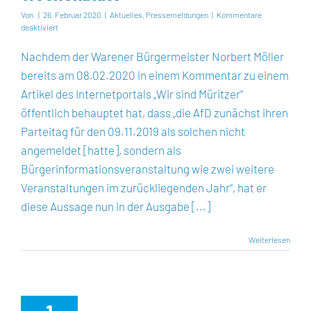
Von
|
26. Februar 2020
|
Aktuelles
,
Pressemeldungen
|
Kommentare
für
deaktiviert
+++
Pressemitteilung
Nachdem der Warener Bürgermeister Norbert Möller
AfD-
bereits am 08.02.2020 in einem Kommentar zu einem
Fraktion
Waren+++
Artikel des Internetportals „Wir sind Müritzer“
Richtigstellung
öffentlich behauptet hat, dass „die AfD zunächst ihren
zu
Aussagen
Parteitag für den 09.11.2019 als solchen nicht
des
angemeldet [hatte], sondern als
Bürgermeisters
Norbert
Bürgerinformationsveranstaltung wie zwei weitere
Möller
Veranstaltungen im zurückliegenden Jahr“, hat er
im
Warener
diese Aussage nun in der Ausgabe [...]
Wochenblatt
Weiterlesen