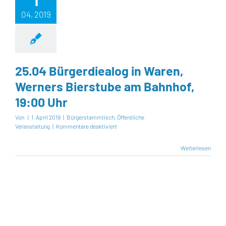
1
04, 2019
25.04 Bürgerdiealog in Waren,
Werners Bierstube am Bahnhof,
19:00 Uhr
Von
|
1. April 2019
|
Bürgerstammtisch
,
Öffentliche
für
Veranstaltung
|
Kommentare deaktiviert
25.04
Bürgerdiealog
Weiterlesen
in
Waren,
Werners
Bierstube
am
Bahnhof,
19:00
Uhr