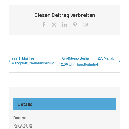
Diesen Beitrag verbreiten
Facebook
X
LinkedIn
Pinterest
E-
Mail
+++ 1. Mai Fest +++
Großdemo Berlin ++++27. Mai ab
Marktplatz, Neubrandeburg
12:00 Uhr Hauptbahnhof
Details
Datum:
Mai 3, 2018