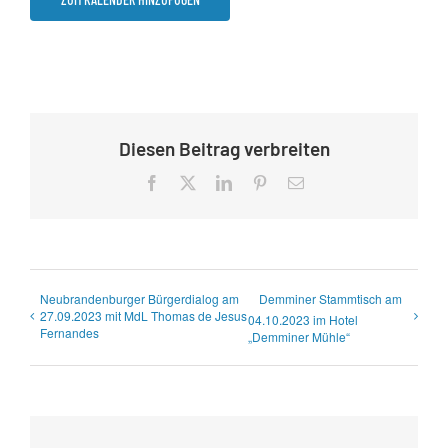
Diesen Beitrag verbreiten
Facebook
X
LinkedIn
Pinterest
E-
Mail
Neubrandenburger Bürgerdialog am
Demminer Stammtisch am
27.09.2023 mit MdL Thomas de Jesus
04.10.2023 im Hotel
Fernandes
„Demminer Mühle“