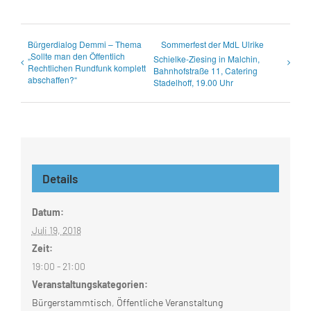
Bürgerdialog Demmi – Thema
Sommerfest der MdL Ulrike
„Sollte man den Öffentlich
Schielke-Ziesing in Malchin,
Rechtlichen Rundfunk komplett
Bahnhofstraße 11, Catering
abschaffen?“
Stadelhoff, 19.00 Uhr
Details
Datum:
Juli 19, 2018
Zeit:
19:00 - 21:00
Veranstaltungskategorien:
Bürgerstammtisch
,
Öffentliche Veranstaltung