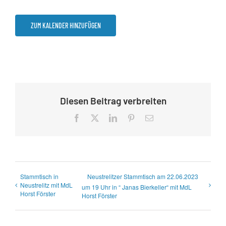
ZUM KALENDER HINZUFÜGEN
Diesen Beitrag verbreiten
Facebook
X
LinkedIn
Pinterest
E-
Mail
Stammtisch in
Neustrelitzer Stammtisch am 22.06.2023
Neustrelitz mit MdL
um 19 Uhr in “ Janas Bierkeller“ mit MdL
Horst Förster
Horst Förster