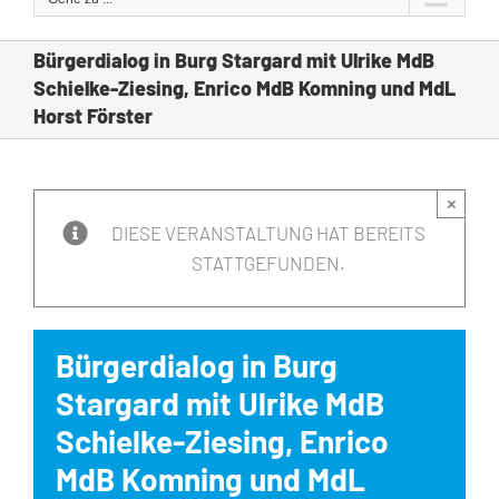
Bürgerdialog in Burg Stargard mit Ulrike MdB
Schielke-Ziesing, Enrico MdB Komning und MdL
Horst Förster
×
DIESE VERANSTALTUNG HAT BEREITS
STATTGEFUNDEN.
Bürgerdialog in Burg
Stargard mit Ulrike MdB
Schielke-Ziesing, Enrico
MdB Komning und MdL