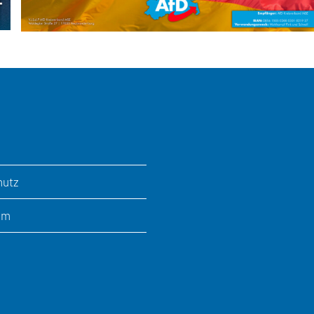
hutz
um