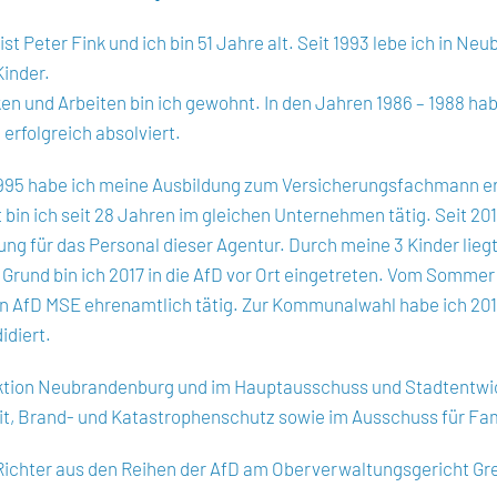
st Peter Fink und ich bin 51 Jahre alt. Seit 1993 lebe ich in Ne
Kinder.
n und Arbeiten bin ich gewohnt. In den Jahren 1986 – 1988 hab
erfolgreich absolviert.
995 habe ich meine Ausbildung zum Versicherungsfachmann erfo
 bin ich seit 28 Jahren im gleichen Unternehmen tätig. Seit 2015
ng für das Personal dieser Agentur. Durch meine 3 Kinder lie
Grund bin ich 2017 in die AfD vor Ort eingetreten. Vom Somme
en AfD MSE ehrenamtlich tätig. Zur Kommunalwahl habe ich 20
idiert.
Fraktion Neubrandenburg und im Hauptausschuss und Stadtentwi
it, Brand- und Katastrophenschutz sowie im Ausschuss für Famil
 Richter aus den Reihen der AfD am Oberverwaltungsgericht Gre