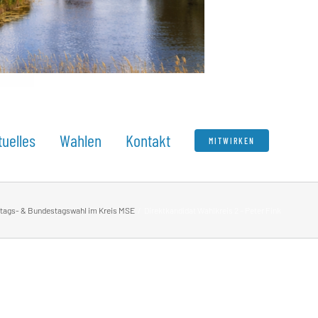
tuelles
Wahlen
Kontakt
MITWIRKEN
dtags- & Bundestagswahl im Kreis MSE
Direktkandidat Wahlkreis 2 – Peter Fink