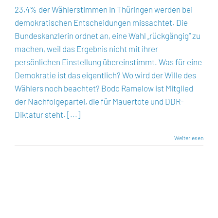
AfD
23,4% der Wählerstimmen in Thüringen werden bei
in
demokratischen Entscheidungen missachtet. Die
der
Mecklenburgische
Bundeskanzlerin ordnet an, eine Wahl „rückgängig“ zu
Seenplatte
machen, weil das Ergebnis nicht mit ihrer
sieht
die
persönlichen Einstellung übereinstimmt. Was für eine
Demokratie
Demokratie ist das eigentlich? Wo wird der Wille des
bedroht+++
Wählers noch beachtet? Bodo Ramelow ist Mitglied
der Nachfolgepartei, die für Mauertote und DDR-
Diktatur steht. [...]
Weiterlesen