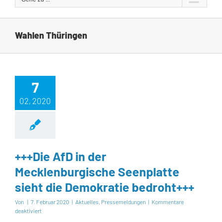
Wahlen Thüringen
7
02, 2020
+++Die AfD in der
Mecklenburgische Seenplatte
sieht die Demokratie bedroht+++
Von
|
7. Februar 2020
|
Aktuelles
,
Pressemeldungen
|
Kommentare
für
deaktiviert
+++Die