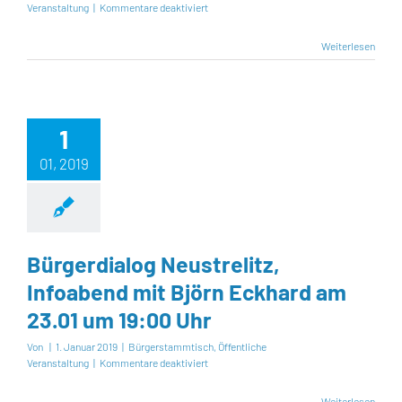
für
Veranstaltung
|
Kommentare deaktiviert
Bürgerdialog
mit
Weiterlesen
dem
Landtagskandidaten
WK
22
Horst
1
Förster
|
01, 2019
Am
Glammi
|
Neustrelitz
|
15.
Bürgerdialog Neustrelitz,
Juli
19:00
Infoabend mit Björn Eckhard am
Uhr
23.01 um 19:00 Uhr
Von
|
1. Januar 2019
|
Bürgerstammtisch
,
Öffentliche
für
Veranstaltung
|
Kommentare deaktiviert
Bürgerdialog
Neustrelitz,
Weiterlesen