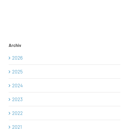
19.00
Uhr,
Adolf-
Friedrich-
Straße
11,
17235
Neustrelitz
Archiv
2026
2025
2024
2023
2022
2021