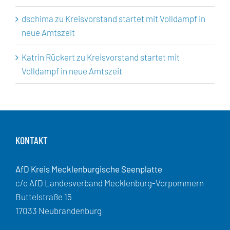
dschima
zu
Kreisvorstand startet mit Volldampf in
neue Amtszeit
Katrin Rückert
zu
Kreisvorstand startet mit
Volldampf in neue Amtszeit
KONTAKT
AfD Kreis Mecklenburgische Seenplatte
c/o AfD Landesverband Mecklenburg-Vorpommern
Buttelstraße 15
17033 Neubrandenburg