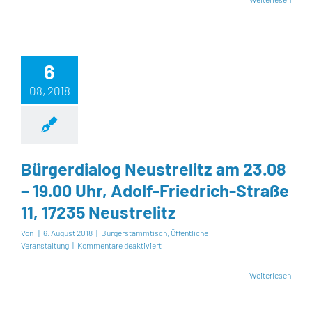
Infoabend
mit
Björn
Eckhard
am
6
23.01
um
08, 2018
19:00
Uhr
Bürgerdialog Neustrelitz am 23.08
– 19.00 Uhr, Adolf-Friedrich-Straße
11, 17235 Neustrelitz
Von
|
6. August 2018
|
Bürgerstammtisch
,
Öffentliche
für
Veranstaltung
|
Kommentare deaktiviert
Bürgerdialog
Neustrelitz
Weiterlesen
am
23.08
–