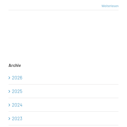
19:00Uhr
Weiterlesen
Stammtisch
Waren
–
Hotel
Am
Müritzhafen,
Große
Gasse
1
Archiv
2026
2025
2024
2023