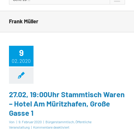
Frank Müller
9
02, 2020
27.02, 19:00Uhr Stammtisch Waren
– Hotel Am Müritzhafen, Große
Gasse 1
Von
|
9. Februar 2020
|
Bürgerstammtisch
,
Öffentliche
für
Veranstaltung
|
Kommentare deaktiviert
27.02,