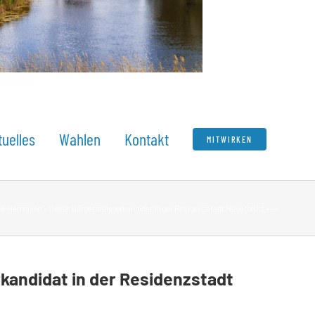
tuelles
Wahlen
Kontakt
MITWIRKEN
nk Herrmann – Unser Bürgermeisterkandidat in der Residenzstadt Neustrelitz +++
kandidat in der Residenzstadt