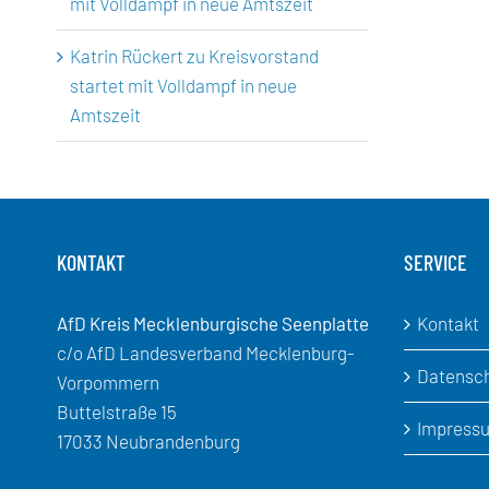
mit Volldampf in neue Amtszeit
Katrin Rückert
zu
Kreisvorstand
startet mit Volldampf in neue
Amtszeit
KONTAKT
SERVICE
AfD Kreis Mecklenburgische Seenplatte
Kontakt
c/o AfD Landesverband Mecklenburg-
Datensc
Vorpommern
Buttelstraße 15
Impress
17033 Neubrandenburg