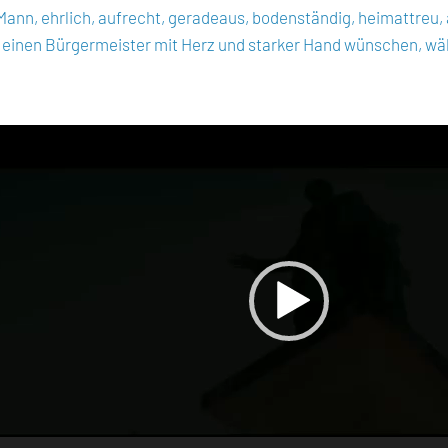
Mann, ehrlich, aufrecht, geradeaus, bodenständig, heimattreu,
 einen Bürgermeister mit Herz und starker Hand wünschen, wäh
eo-
er