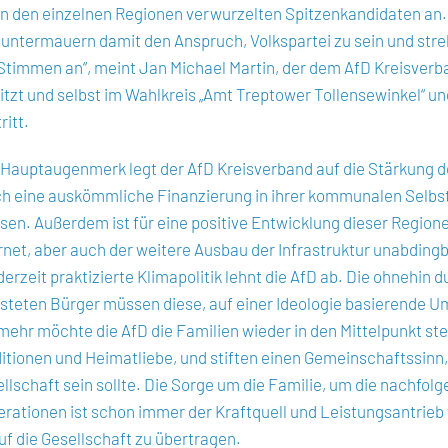
in den einzelnen Regionen verwurzelten Spitzenkandidaten an.
 untermauern damit den Anspruch, Volkspartei zu sein und stre
Stimmen an“, meint Jan Michael Martin, der dem AfD Kreisverb
itzt und selbst im Wahlkreis „Amt Treptower Tollensewinkel“ un
ritt.
Hauptaugenmerk legt der AfD Kreisverband auf die Stärkung de
h eine auskömmliche Finanzierung in ihrer kommunalen Selbs
en. Außerdem ist für eine positive Entwicklung dieser Region
rnet, aber auch der weitere Ausbau der Infrastruktur unabdingb
derzeit praktizierte Klimapolitik lehnt die AfD ab. Die ohnehin
steten Bürger müssen diese, auf einer Ideologie basierende Um
mehr möchte die AfD die Familien wieder in den Mittelpunkt ste
itionen und Heimatliebe, und stiften einen Gemeinschaftssinn,
llschaft sein sollte. Die Sorge um die Familie, um die nachfol
rationen ist schon immer der Kraftquell und Leistungsantrieb 
uf die Gesellschaft zu übertragen.