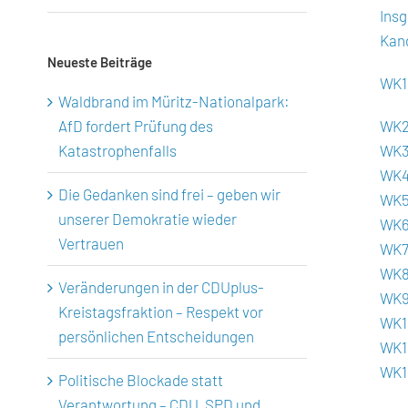
Insg
Kand
Neueste Beiträge
WK1
Waldbrand im Müritz-Nationalpark:
AfD fordert Prüfung des
WK2
Katastrophenfalls
WK3
WK4 
Die Gedanken sind frei – geben wir
WK5 
unserer Demokratie wieder
WK6
Vertrauen
WK7
WK8 
Veränderungen in der CDUplus-
WK9 
Kreistagsfraktion – Respekt vor
WK1
persönlichen Entscheidungen
WK1
WK1
Politische Blockade statt
Verantwortung – CDU, SPD und