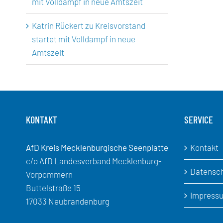
mit Volldampf in neue Amtszeit
Katrin Rückert
zu
Kreisvorstand
startet mit Volldampf in neue
Amtszeit
KONTAKT
SERVICE
AfD Kreis Mecklenburgische Seenplatte
Kontakt
c/o AfD Landesverband Mecklenburg-
Datensc
Vorpommern
Buttelstraße 15
Impress
17033 Neubrandenburg