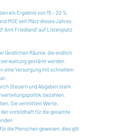
ben ein Ergebnis von 15 – 20 %
and MSE seit März dieses Jahres
d“ Amt Friedland“ auf Listenplatz
r ländlichen Räume, die endlich
tverwaltung gestärkt werden
en eine Versorgung mit schnellem
ar.
 durch Steuern und Abgaben stark
verteilungspolitik, bezahlen.
llen. Sie vermitteln Werte,
 der vorbildhaft für die gesamte
genden
für die Menschen gewesen, dies gilt